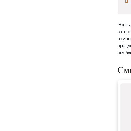
Этот
загор
атмос
празд
необх
Смо