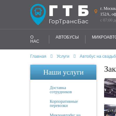
г. Москв
152А, оф
с 07:00 
О
АВТОБУСЫ
МИКРОАВТ
НАС
Главная
Услуги
Автобус на свадьб
Зак
Наши услуги
Доставка
сотрудников
Корпоративные
перевозки
Микроавтобус на