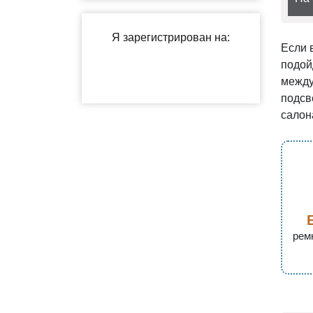
Если 
подой
между
подсв
салон
рем