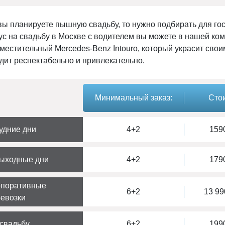
вы планируете пышную свадьбу, то нужно подбирать для гос
ус на свадьбу в Москве с водителем вы можете в нашей ком
вместительный Mercedes-Benz Intouro, который украсит сво
дит респектабельно и привлекательно.
Минимальный заказ:
Стои
удние дни
4+2
1590
выходные дни
4+2
1790
рпоративные
6+2
13 99
евозки
свадьбу
6+2
1990