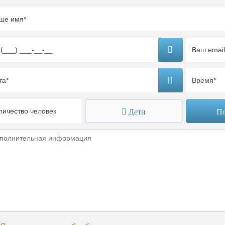
Дети
По