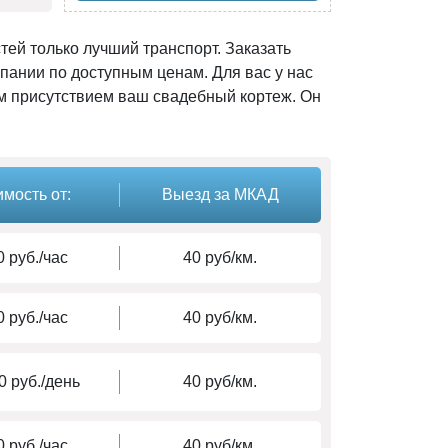
тей только лучший транспорт. Заказать
пании по доступным ценам. Для вас у нас
им присутствием ваш свадебный кортеж. Он
мость от:
Выезд за МКАД
 руб./час
40 руб/км.
 руб./час
40 руб/км.
0 руб./день
40 руб/км.
 руб./час
40 руб/км.