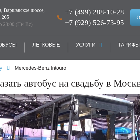
а, Варшавское шоссе,
+7 (499) 288-10-28
.205
О
+7 (929) 526-73-95
до 23:00 (Пн-Вс)
ОБУСЫ
ЛЕГКОВЫЕ
УСЛУГИ
ТАРИФЫ
у
Mercedes-Benz Intouro
азать автобус на свадьбу в Моск