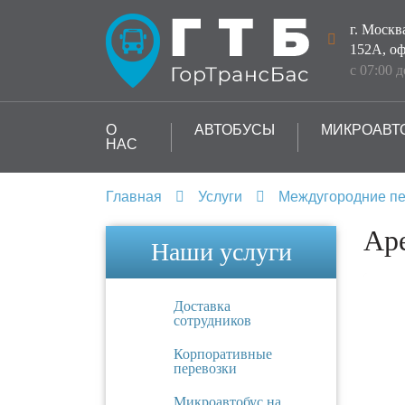
г. Москв
152А, оф
с 07:00 
О
АВТОБУСЫ
МИКРОАВТ
НАС
Главная
Услуги
Междугородние пе
Аре
Наши услуги
Доставка
сотрудников
Корпоративные
перевозки
Микроавтобус на