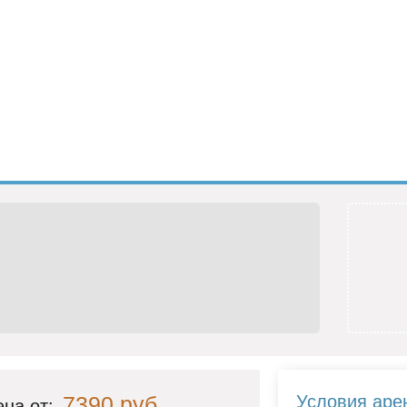
7390 руб.
Условия аре
на от: