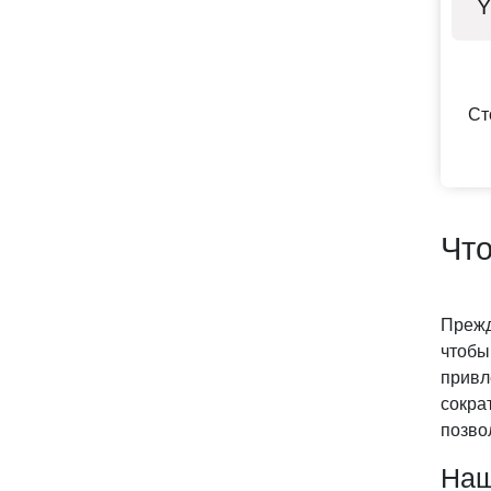
Y
Ст
Что
Прежд
чтобы
привл
сокра
позво
Наш