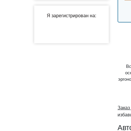
Вс
ос
эргон
Заказ
избав
Авт