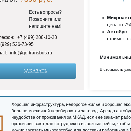
Есть вопросы?
Микроавт
Позвоните или
цена от 750
напишите нам!
Автобус
–
лефон:
+7 (499) 288-10-28
стоимость 
 (929) 526-73-95
ail:
info@gortransbus.ru
Минимальный
В стоимость уже
ЗАКАЗАТЬ
Хорошая инфраструктура, недорогое жилье и хорошая эко
больше москвичей перебираются за город. Аренда автобу
неудобства от проживания за МКАД, если ее закажет раб
организовывают для сотрудников вывозные рейсы, чтобы 
можно заказать микроавтобус для доставки работников в