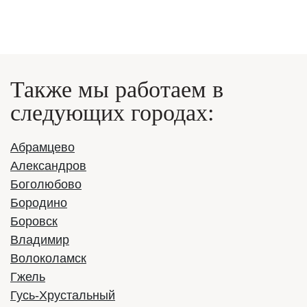
Заказать
Также мы работаем в
следующих городах:
Абрамцево
Александров
Боголюбово
Бородино
Боровск
Mercedes-Benz Intouro
Владимир
Волоколамск
Год выпуска:
2019
Гжель
Вместимость:
49 мест
Гусь-Хрустальный
2600 руб/час
Стоимость: