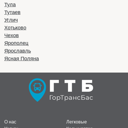
2490 руб/час
Стоимость:
Тула
Тутаев
Заказать
Углич
Хотьково
Чехов
Ярополец
Ярославль
Ясная Поляна
Yutong ZK6122H
Год выпуска:
2022
О нас
Легковые
Вместимость:
53 места