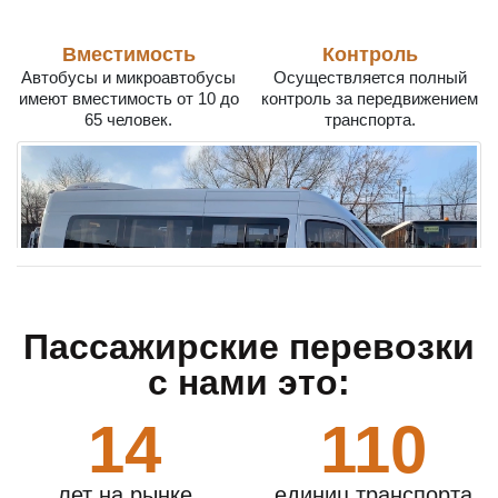
Вместимость
Контроль
Автобусы и микроавтобусы
Осуществляется полный
имеют вместимость от 10 до
контроль за передвижением
65 человек.
транспорта.
Пассажирские перевозки
с нами это:
В ГорТрансБас цены на
аренду микроавтобуса
ниже,
14
110
чем в других компаниях. Поэтому путешествовать на
предоставленном транспорте будет выгодно как
лет на рынке
единиц транспорта