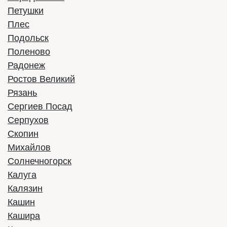
Стоимость:
Петушки
Заказать
Плес
Подольск
Поленово
Радонеж
Ростов Великий
Рязань
Сергиев Посад
Серпухов
Скопин
Михайлов
Солнечногорск
Калуга
King Long XMQ6129
Калязин
Кашин
Год выпуска:
2023
Кашира
Вместимость:
53 места