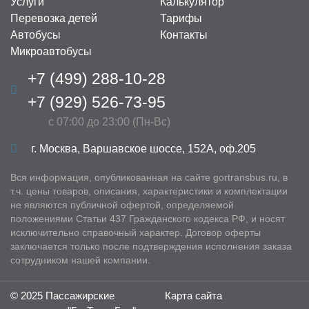
Услуги
Калькулятор
2740 руб/час
Стоимость:
Перевозка детей
Тарифы
Автобусы
Контакты
Заказать
Микроавтобусы
+7 (499) 288-10-28
Почему стоит воспользоваться
+7 (929) 526-73-95
арендой?
с 07:00 до 23:00 (Пн-Вс)
г. Москва, Варшавское шоссе, 152А, оф.205
Арендовать автобус удобней, чем заказывать такси или
Вся информация, опубликованная на сайте gortransbus.ru, в
передвигаться на общественном транспорте, по
т.ч. цены товаров, описания, характеристики и комплектации
нескольким причинам. Прежде всего им можно
не являются публичной офертой, определяемой
пользоваться по своему усмотрению — выбирать
положениями Статьи 437 Гражданского кодекса РФ, и носят
самостоятельно маршрут, добавлять в него
исключительно справочный характер. Договор оферты
промежуточные пункты остановок, указывать удобное
заключается только после подтверждения исполнения заказа
сотрудником нашей компании.
время выезда. Если группа небольшая, то можно
заказать микроавтобус — на нем хорошо
© 2025 Пассажирские
Карта сайта
путешествовать с семьей или друзьями.