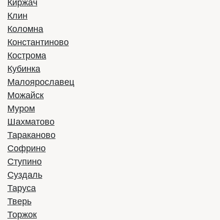
2990 руб/час
Киржач
Стоимость:
Клин
Заказать
Коломна
Константиново
Кострома
Кубинка
Малоярославец
Можайск
Муром
Шахматово
Тараканово
Софрино
Ступино
Yutong ZK 6947H C9
Суздаль
Таруса
Тверь
Год выпуска:
2024
Вместимость:
39 мест
Торжок