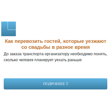
Заказать
Как перевозить гостей, которые уезжают
со свадьбы в разное время
До заказа транспорта организатору необходимо понять,
сколько человек планирует уехать раньше
Yutong ZK6122
ПОДРОБНЕЕ
Год выпуска:
2024
Вместимость:
53 места
2790 руб/час
Стоимость: