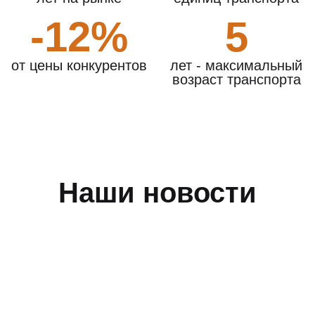
группам школьников, так и семьям.
-12%
5
Автопарк наших автобусов
от цены конкурентов
лет - максимальный
возраст транспорта
Наши новости
King Long XMQ6129 (55 мест)
Год выпуска:
2023
Вместимость:
55 мест
2790 руб/час
Стоимость: