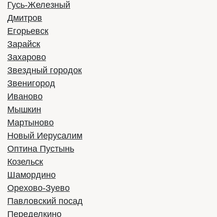
Гусь-Железный
Дмитров
Заказать
Егорьевск
Зарайск
Захарово
Звездный городок
Звенигород
Иваново
Мышкин
Мартыново
Новый Иерусалим
Оптина Пустынь
Козельск
Iveco VSN-900
Шамордино
Орехово-Зуево
Год выпуска:
2021
Павловский посад
Вместимость:
29 мест
Переделкино
2490 руб/час