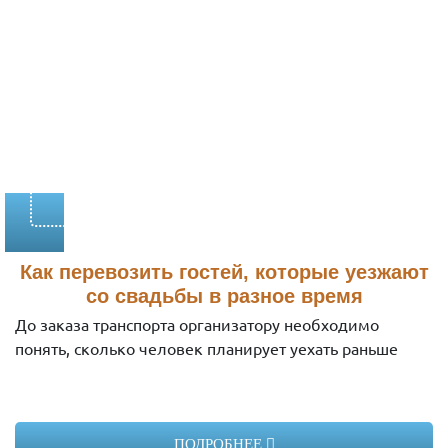
Yutong ZK6128H C12PRO
Год выпуска:
2024
Вместимость:
53 места
Стоимость:
2790 руб/час
Заказать
Как перевозить гостей, которые уезжают
со свадьбы в разное время
До заказа транспорта организатору необходимо
понять, сколько человек планирует уехать раньше
ПОДРОБНЕЕ