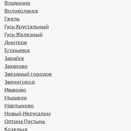
Владимир
Волоколамск
Гжель
Гусь-Хрустальный
Iveco Neman 4202
Гусь-Железный
Дмитров
Год выпуска:
2013
Егорьевск
Вместимость:
29 мест
Зарайск
Стоимость:
1900 руб/час
Захарово
Звездный городок
Заказать
Звенигород
Иваново
Мышкин
Мартыново
Новый Иерусалим
Оптина Пустынь
Козельск