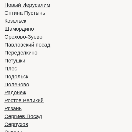
Новый Иерусалим
Оптина Пустынь
Козельск
Шамордино
Орехово-Зуево
Павловский посад
Переделкино
Петушки
Плес
Подольск
Поленово
Радонеж
Ростов Великий
Рязань
Сергиев Посад
Серпухов