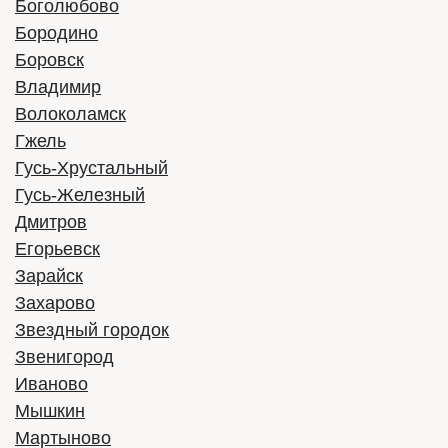
Боголюбово
Бородино
Боровск
Владимир
Волоколамск
Гжель
Гусь-Хрустальный
Гусь-Железный
Дмитров
Егорьевск
Зарайск
Захарово
Звездный городок
Звенигород
Иваново
Мышкин
Мартыново