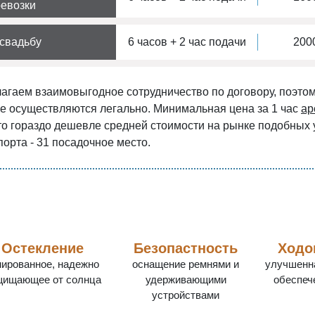
евозки
свадьбу
6 часов + 2 час подачи
2000
агаем взаимовыгодное сотрудничество по договору, поэтом
е осуществляются легально. Минимальная цена за 1 час
ар
что гораздо дешевле средней стоимости на рынке подобных
порта - 31 посадочное место.
Остекление
Безопастность
Ходо
нированное, надежно
оснащение ремнями и
улучшенн
щищающее от солнца
удерживающими
обеспеч
устройствами