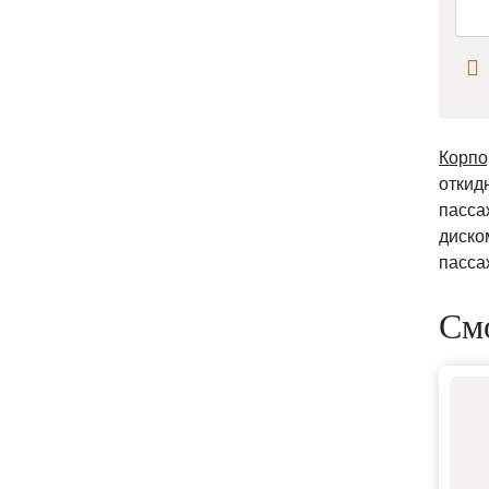
Корпо
откид
пасса
диско
пасса
Смо