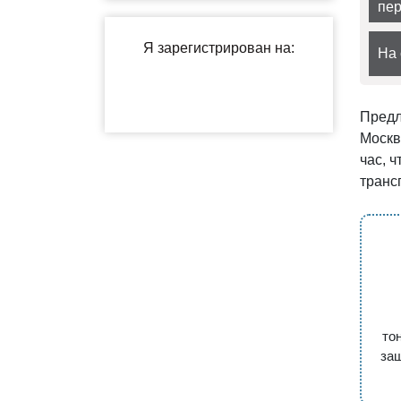
пер
На 
Предл
Москв
час, 
транс
то
за