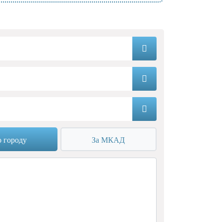
 городу
За МКАД