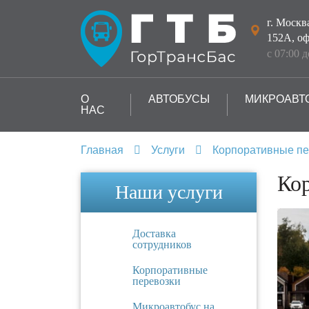
г. Москв
152А, оф
с 07:00 
О
АВТОБУСЫ
МИКРОАВТ
НАС
Главная
Услуги
Корпоративные пе
Кор
Наши услуги
Доставка
сотрудников
Корпоративные
перевозки
Микроавтобус на