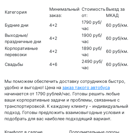
Минимальный
Стоимость
Выезд за
Категория
заказ:
от:
МКАД
1790 руб/
Будние дни
4+2
60 руб/км.
час
Выходные/
1900 руб/
4+2
60 руб/км.
праздничные дни
час
Корпоративные
1890 руб/
4+2
60 руб/км.
перевозки
час
2490 руб/
Свадьбы
4+6
60 руб/км.
час
Мы поможем обеспечить доставку сотрудников быстро,
удобно и выгодно! Цена на
заказ такого автобуса
начинается от 1790 рублей/час. Готовы решить любые
ваши корпоративные задачи и проблемы, связанные с
транспортировкой. К каждому клиенту - индивидуальный
подход. Готовы предложить взаимовыгодные условия и
подобрать для вас наиболее подходящий вариант.
Комфорт в салоне
Дополнительные опоры