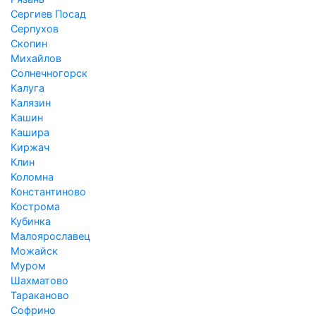
Сергиев Посад
Серпухов
Скопин
Михайлов
Солнечногорск
Калуга
Калязин
Кашин
Кашира
Киржач
Клин
Коломна
Константиново
Кострома
Кубинка
Малоярославец
Можайск
Муром
Шахматово
Тараканово
Софрино