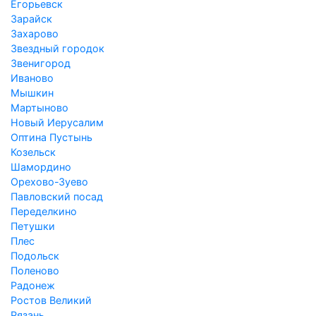
Егорьевск
Зарайск
Захарово
Звездный городок
Звенигород
Иваново
Мышкин
Мартыново
Новый Иерусалим
Оптина Пустынь
Козельск
Шамордино
Орехово-Зуево
Павловский посад
Переделкино
Петушки
Плес
Подольск
Поленово
Радонеж
Ростов Великий
Рязань