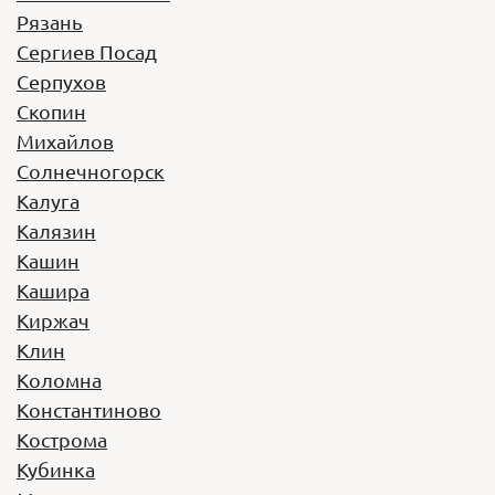
Рязань
Год выпуска:
2019
Сергиев Посад
Вместимость:
20 мест
Серпухов
Стоимость:
2500 руб/час
Скопин
Заказать
Михайлов
Yutong ZK6122
Солнечногорск
Калуга
Год выпуска:
2024
Калязин
Вместимость:
53 места
Стоимость:
2790 руб/час
Кашин
Кашира
Заказать
Киржач
Клин
Коломна
Константиново
Кострома
Кубинка
Volkswagen Caravelle