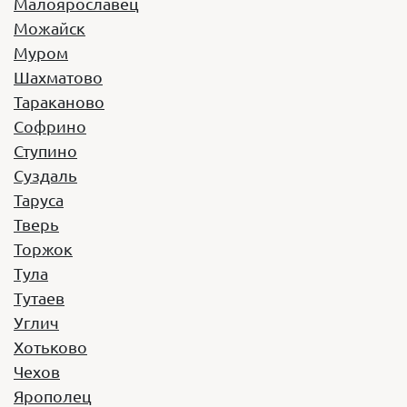
Малоярославец
Можайск
Год выпуска:
2019
Муром
Вместимость:
9 мест
Шахматово
Стоимость:
1800 руб/час
Тараканово
Заказать
Yutong ZK6122H
Софрино
Ступино
Суздаль
Год выпуска:
2022
Вместимость:
Таруса
53 места
Стоимость:
2740 руб/час
Тверь
Торжок
Заказать
Тула
Тутаев
Углич
Хотьково
Чехов
Ярополец
Mercedes-Benz Vito