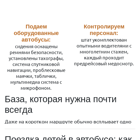
Подаем
Контролируем
оборудованные
персонал:
автобусы:
штат укомплектован
опытными водителями с
сидения оснащены
многолетним стажем,
ремнями безопасности,
каждый проходит
установлены тахографы,
предрейсовый медосмотр.
система спутниковой
навигации, проблесковые
маячки, таблички,
мультимедиа система с
микрофоном.
База, которая нужна почти
всегда
Даже на коротком маршруте обычно всплывает одно
и то же: хочется пить, нужен заряд, где-то испачкали
руки, в салоне то жарко, то прохладно. Удобнее всего
Поездка детей в автобусе: как