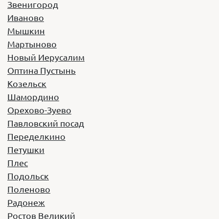
Звенигород
Год выпуска:
2022
Иваново
Вместимость:
20 мест
Мышкин
Стоимость:
1590 руб/час
Мартыново
Заказать
Новый Иерусалим
King Long XMQ6129Y
Оптина Пустынь
Козельск
Год выпуска:
2020
Шамордино
Вместимость:
53 места
Стоимость:
2400 руб/час
Орехово-Зуево
Павловский посад
Заказать
Переделкино
Петушки
Плес
Подольск
Поленово
Радонеж
Mercedes-Benz Sprinter (свадебный)
Ростов Великий