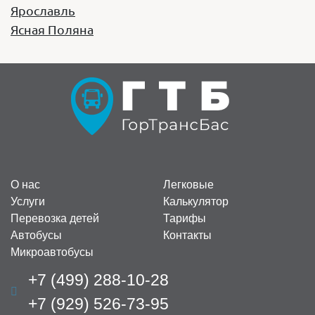
Ярославль
Ясная Поляна
Год выпуска:
2018
Вместимость:
6 мест
Стоимость:
1800 руб/час
Заказать
Iveco Neman
Год выпуска:
2023
Вместимость:
28 мест
Стоимость:
2390 руб/час
О нас
Легковые
Услуги
Калькулятор
Заказать
Перевозка детей
Тарифы
Автобусы
Контакты
Микроавтобусы
+7 (499) 288-10-28
+7 (929) 526-73-95