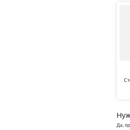
Ст
Нуж
Да, п