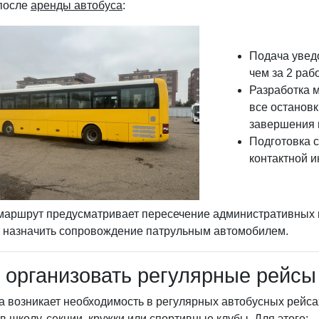
после
аренды автобуса
:
Подача увед
чем за 2 раб
Разработка 
все остановк
завершения 
Подготовка 
контактной 
маршрут предусматривает пересечение административных г
 назначить сопровождение патрульным автомобилем.
 организовать регулярные рейсы
а возникает необходимость в регулярных автобусных рейса
 в школу, секции, кружки или спортивные клубы. Для этого: