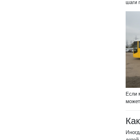
шаги 
Если 
может
Как
Иногд
детей