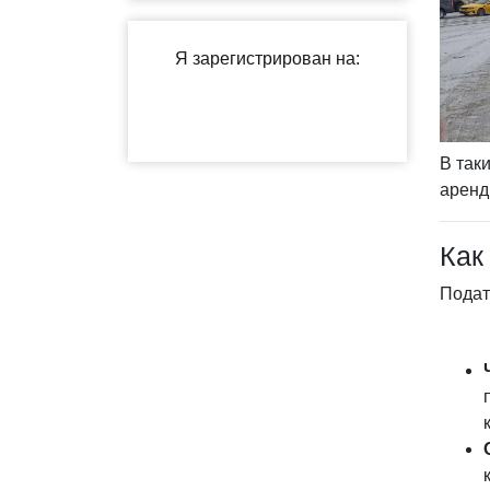
В так
аренд
Как
Подат