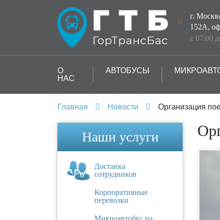
г. Москв
152А, оф
с 07:00 
О
АВТОБУСЫ
МИКРОАВТ
НАС
Главная
Новости
Организация пое
Орг
Наши услуги
Доставка
сотрудников
Корпоративные
перевозки
Микроавтобус на