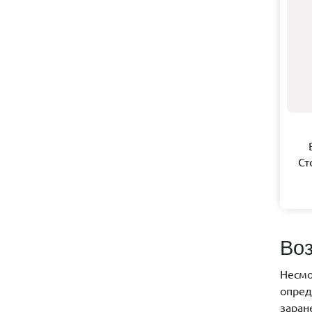
Ст
Воз
Несмо
опред
заран