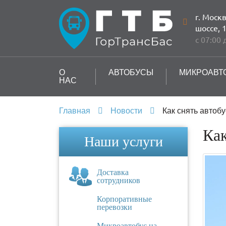
г. Моск
шоссе, 
с 07:00 
О
АВТОБУСЫ
МИКРОАВТ
НАС
Главная
Новости
Как снять автобу
Как
Наши услуги
Доставка
сотрудников
Корпоративные
перевозки
Микроавтобус на