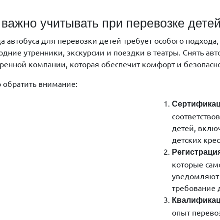
 важно учитывать при перевозке дете
а автобуса для перевозки детей требует особого подхода,
одние утренники, экскурсии и поездки в театры. Снять авт
ренной компании, которая обеспечит комфорт и безопасно
о обратить внимание:
Сертификац
соответство
детей, вклю
детских кре
Регистраци
которые сам
уведомляют 
требование 
Квалификац
опыт перево