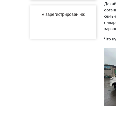
Декаб
орган
семьи
январ
заран
Что н