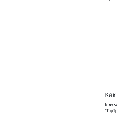
Как
В дек
"ГорТ