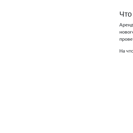
Что
Аренд
новог
прове
На чт