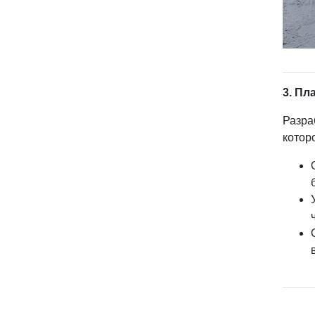
3. Пл
Разра
котор