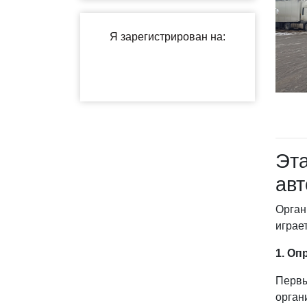
Эта
авт
Орган
играе
1. Оп
Первы
орган