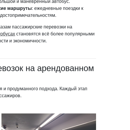
большой и маневренный автобус.
кие маршруты
: ежедневные поездки к
достопримечательностям.
казам пассажирские перевозки на
тобусах
становятся всё более популярными
ости и экономичности.
евозок на арендованном
я и продуманного подхода. Каждый этап
ассажиров.