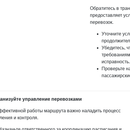
Обратитесь в тра
предоставляет ус
перевозок.
Уточните усл
продолжител
Убедитесь, ч
требованиям
исправность
Проверьте н
пассажирски
ганизуйте управление перевозками
ффективной работы маршрута важно наладить процесс
ления и контроля.
Назначьте ответственного за координацию расписания и