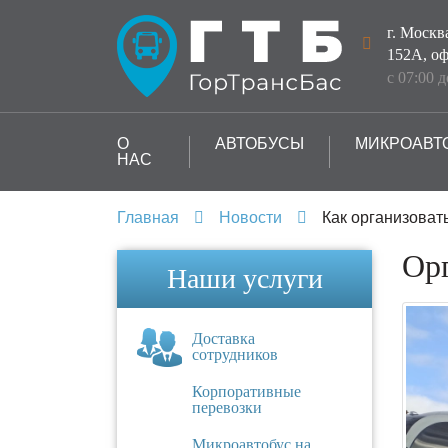
г. Москв
152А, оф
с 07:00 
О
АВТОБУСЫ
МИКРОАВТ
НАС
Главная
Новости
Как организоват
Орг
Наши услуги
Доставка
сотрудников
Корпоративные
перевозки
Микроавтобус на