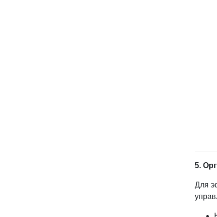
5. Ор
Для э
управ