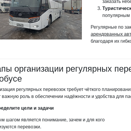
заказать не
Туристичес
популярным 
Регулярные по за
арендованных ав
благодаря их гибк
пы организации регулярных пер
обусе
изация регулярных перевозок требует чёткого планировани
т важную роль в обеспечении надёжности и удобства для п
ределите цели и задачи
м шагом является понимание, зачем и для кого
изуются перевозки.