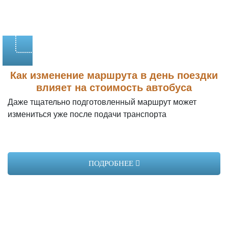
насчитывает десятки автомобилей различной
вместимости: Iveco Neman (2016 г.в., 29 мест), Iveco
Foxbus (2018 г.в., 31 место), Iveco Feniksbus (2016 г.в.,
29 мест), Iveco Neman 4202 (2013 г.в., 29 мест). Также
доступны автомобили другой вместимости: Mercedes-
Benz Sprinter (18-2 мест), Mercedes-Benz Intouro (55
Как изменение маршрута в день поездки
мест), Volkswagen Crafter (19 мест), Hyundai Grand
влияет на стоимость автобуса
Starex (11 мест) и др.
Даже тщательно подготовленный маршрут может
измениться уже после подачи транспорта
Аренда автобуса на 25-30 человек в Москве
подразумевает предоставление транспорта вместе с
опытным водителем, поэтому вы можете быть уверены
ПОДРОБНЕЕ
в комфорте и безопасности перевозок. Для оказания
услуги необходимо заключить договор, посетив офис
предприятия.