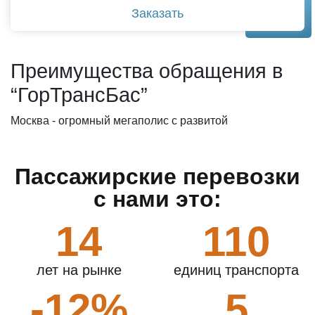
Заказать
Преимущества обращения в
“ГорТрансБас”
Москва - огромный мегаполис с развитой
инфраструктурой. Именно поэтому крайне важно
подбирать оптимальный маршрут для перевозки
Пассажирские перевозки
пассажиров. Мы тщательно разрабатываем план
действий, своевременно подаем машину к месту
с нами это:
назначения. Большинство заказчиков обращаются к
нам, чтобы заказать автобус 25-30 мест, поскольку мы
14
110
гарантируем безопасность при перевозке и
осуществляем полный контроль над каждым рейсом.
лет на рынке
единиц транспорта
-12%
5