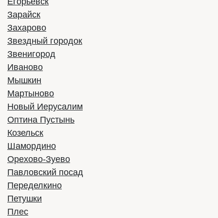
Егорьевск
Зарайск
Захарово
Звездный городок
Звенигород
Иваново
Мышкин
Мартыново
Новый Иерусалим
Оптина Пустынь
Козельск
Шамордино
Орехово-Зуево
Павловский посад
Переделкино
Петушки
Плес